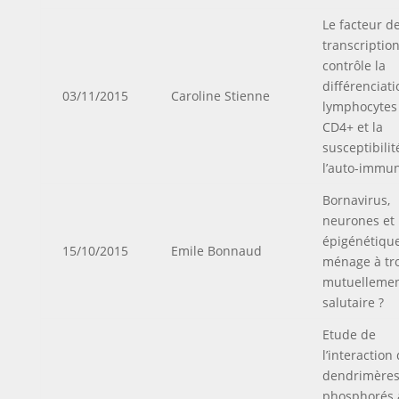
Le facteur d
transcriptio
contrôle la
différenciat
03/11/2015
Caroline Stienne
lymphocytes
CD4+ et la
susceptibilit
l’auto-immun
Bornavirus,
neurones et
épigénétique
15/10/2015
Emile Bonnaud
ménage à tro
mutuelleme
salutaire ?
Etude de
l’interaction
dendrimère
phosphorés 