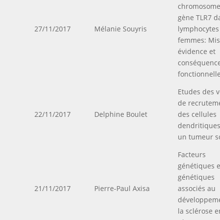
chromosome
gène TLR7 da
27/11/2017
Mélanie Souyris
lymphocytes
femmes: Mis
évidence et
conséquenc
fonctionnell
Etudes des v
de recrutem
22/11/2017
Delphine Boulet
des cellules
dendritique
un tumeur s
Facteurs
génétiques e
génétiques
21/11/2017
Pierre-Paul Axisa
associés au
développem
la sclérose e