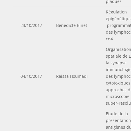
plaques
Régulation
épigénétique
23/10/2017
Bénédicte Binet
programmat
des lymphoc
cd4
Organisatio
spatiale de 
la synapse
immunologi
04/10/2017
Raissa Houmadi
des lymphoc
cytotoxiques 
approches d
microscopie
super-résolu
Etude de la
présentation
antigènes d