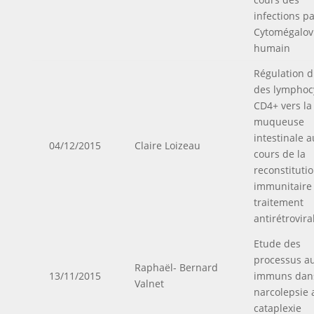
infections pa
Cytomégalov
humain
Régulation du
des lymphoc
CD4+ vers la
muqueuse
intestinale a
04/12/2015
Claire Loizeau
cours de la
reconstituti
immunitaire
traitement
antirétrovira
Etude des
processus au
Raphaël- Bernard
13/11/2015
immuns dans
Valnet
narcolepsie 
cataplexie