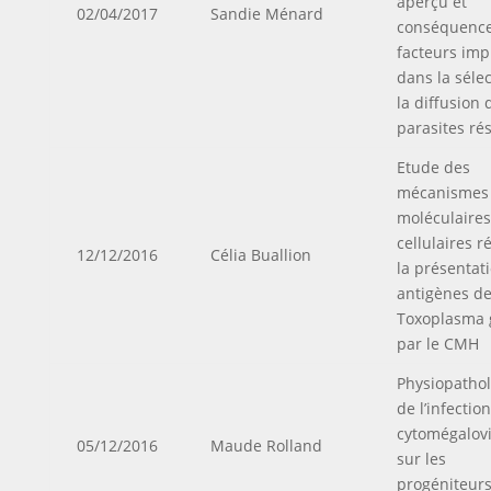
aperçu et
02/04/2017
Sandie Ménard
conséquence
facteurs imp
dans la sélec
la diffusion 
parasites rés
Etude des
mécanismes
moléculaires
cellulaires r
12/12/2016
Célia Buallion
la présentat
antigènes d
Toxoplasma 
par le CMH
Physiopathol
de l’infection
cytomégalov
05/12/2016
Maude Rolland
sur les
progéniteur