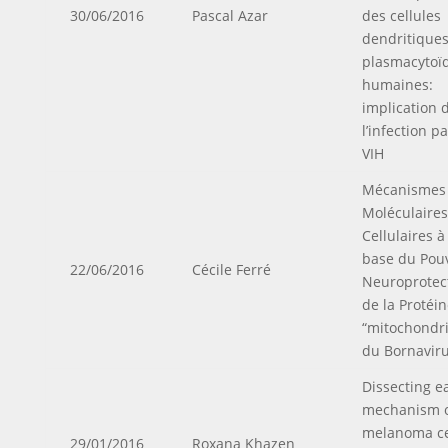
30/06/2016
Pascal Azar
des cellules
dendritique
plasmacytoï
humaines:
implication 
l’infection pa
VIH
Mécanismes
Moléculaires
Cellulaires à
base du Pou
22/06/2016
Cécile Ferré
Neuroprotec
de la Protéi
“mitochondri
du Bornavir
Dissecting ea
mechanism 
melanoma ce
29/01/2016
Roxana Khazen