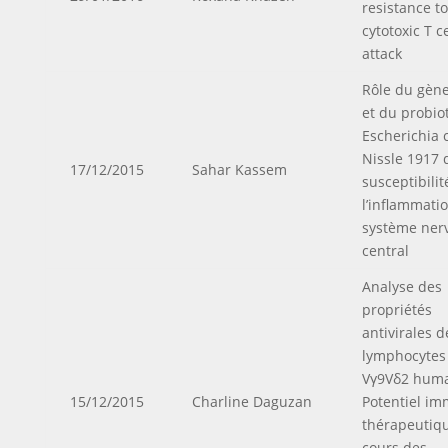
resistance to
cytotoxic T ce
attack
Rôle du gèn
et du probio
Escherichia c
Nissle 1917 
17/12/2015
Sahar Kassem
susceptibilit
l’inflammati
système ner
central
Analyse des
propriétés
antivirales d
lymphocytes
Vγ9Vδ2 huma
15/12/2015
Charline Daguzan
Potentiel i
thérapeutiq
cours des