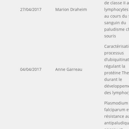
de classe II 
27/04/2017
Marion Draheim
lymphocytes
au cours du 
sanguin du
paludisme ch
souris
Caractérisat
processus
d’ubiquitina
régulant la
04/04/2017
Anne Garreau
protéine Th
durant le
développem
des lymphoc
Plasmodium
falciparum e
résistance a
antipaludiqu