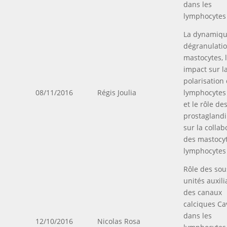
dans les
lymphocytes
La dynamiqu
dégranulati
mastocytes, 
impact sur l
polarisation
08/11/2016
Régis Joulia
lymphocytes
et le rôle de
prostagland
sur la collab
des mastocy
lymphocytes
Rôle des sou
unités auxili
des canaux
calciques Ca
dans les
12/10/2016
Nicolas Rosa