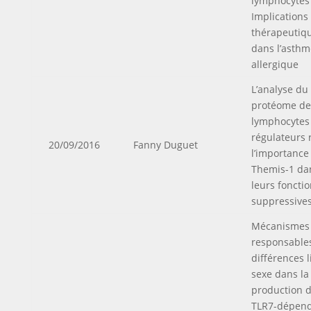
lymphocytes 
Implications
thérapeutiq
dans l’asthm
allergique
L’analyse du
protéome de
lymphocytes
régulateurs 
20/09/2016
Fanny Duguet
l’importance
Themis-1 da
leurs foncti
suppressive
Mécanismes
responsable
différences l
sexe dans la
production d
TLR7-dépen