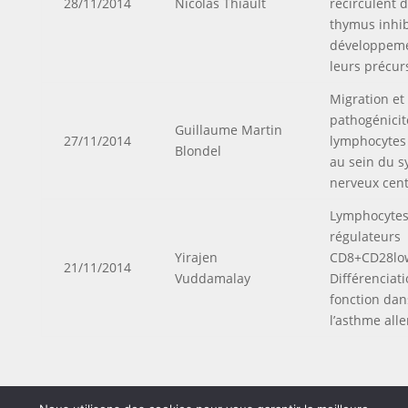
28/11/2014
Nicolas Thiault
recirculent 
thymus inhib
développem
leurs précur
Migration et
pathogénicit
Guillaume Martin
27/11/2014
lymphocytes
Blondel
au sein du 
nerveux cent
Lymphocytes
régulateurs
Yirajen
CD8+CD28lo
21/11/2014
Vuddamalay
Différenciati
fonction dan
l’asthme all