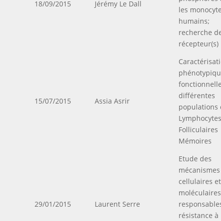
18/09/2015
Jérémy Le Dall
les monocyt
humains;
recherche d
récepteur(s)
Caractérisat
phénotypiqu
fonctionnell
différentes
15/07/2015
Assia Asrir
populations
Lymphocyte
Folliculaires
Mémoires
Etude des
mécanismes
cellulaires et
moléculaires
29/01/2015
Laurent Serre
responsables
résistance à