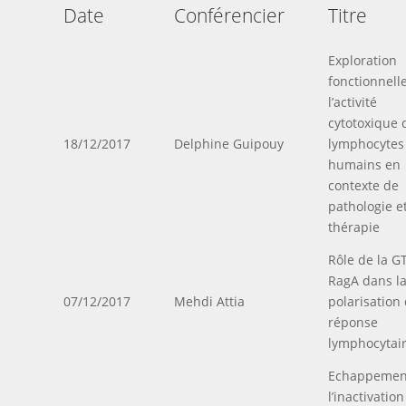
Date
Conférencier
Titre
Exploration
fonctionnell
l’activité
cytotoxique 
18/12/2017
Delphine Guipouy
lymphocytes
humains en
contexte de
pathologie e
thérapie
Rôle de la G
RagA dans l
07/12/2017
Mehdi Attia
polarisation 
réponse
lymphocytair
Echappemen
l’inactivatio