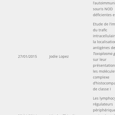
l’autoimmuni
souris NOD
déficientes 
Etude de l’i
du trafic
intracellulai
la localisati
antigènes d
Toxoplasma g
27/01/2015
Jodie Lopez
sur leur
présentation
les molécule
complexe
d’histocompat
de classe I
Les lymphocy
régulateurs
périphérique