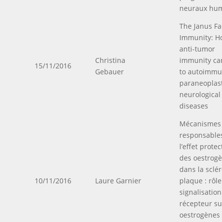
neuraux hu
The Janus Fa
Immunity: H
anti-tumor
Christina
immunity ca
15/11/2016
Gebauer
to autoimmun
paraneoplast
neurological
diseases
Mécanismes
responsable
l’effet prote
des oestrog
dans la sclé
10/11/2016
Laure Garnier
plaque : rôle
signalisatio
récepteur su
oestrogènes