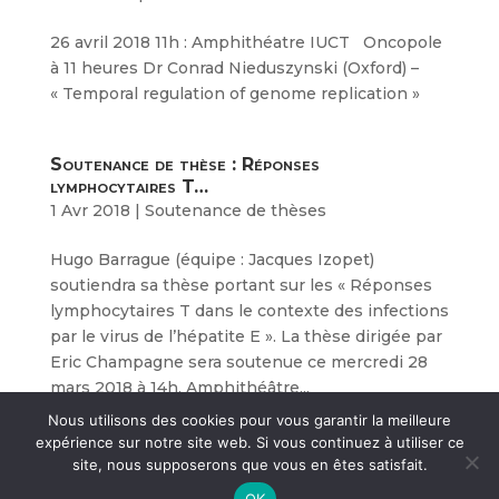
26 avril 2018 11h : Amphithéatre IUCT Oncopole
à 11 heures Dr Conrad Nieduszynski (Oxford) –
« Temporal regulation of genome replication »
Soutenance de thèse : Réponses
lymphocytaires T…
1 Avr 2018
|
Soutenance de thèses
Hugo Barrague (équipe : Jacques Izopet)
soutiendra sa thèse portant sur les « Réponses
lymphocytaires T dans le contexte des infections
par le virus de l’hépatite E ». La thèse dirigée par
Eric Champagne sera soutenue ce mercredi 28
mars 2018 à 14h, Amphithéâtre...
Nous utilisons des cookies pour vous garantir la meilleure
expérience sur notre site web. Si vous continuez à utiliser ce
site, nous supposerons que vous en êtes satisfait.
Crédits et mentions légales
- © Agences
CosiWeb
&
OK