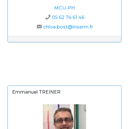
MCU-PH
05 62 74 61 46
chloe.bost@inserm.fr
Emmanuel TREINER