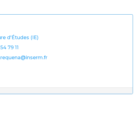
re d'Études (IE)
 54 79 11
.requena@inserm.fr