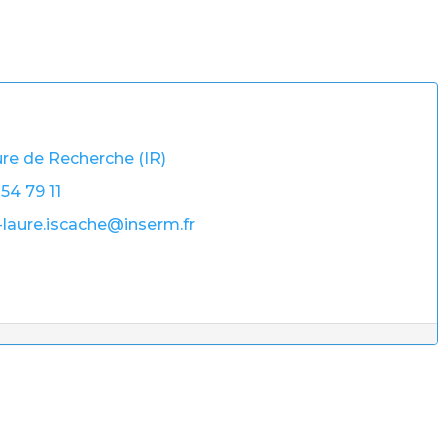
re de Recherche (IR)
 54 79 11
laure.iscache@inserm.fr