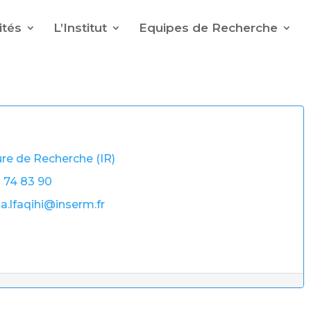
ités
L’Institut
Equipes de Recherche
re de Recherche (IR)
 74 83 90
a.lfaqihi@inserm.fr