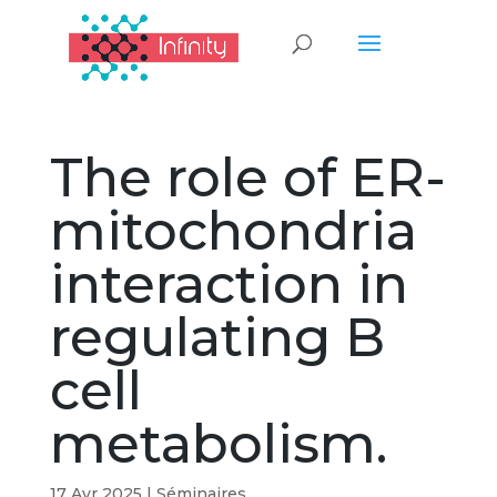
The role of ER-
mitochondria
interaction in
regulating B
cell
metabolism.
17 Avr 2025
|
Séminaires