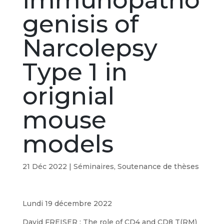
immunopatho
genisis of
Narcolepsy
Type 1 in
orignial
mouse
models
21 Déc 2022
|
Séminaires
,
Soutenance de thèses
Lundi 19 décembre 2022
David FREISER : The role of CD4 and CD8 T(RM)