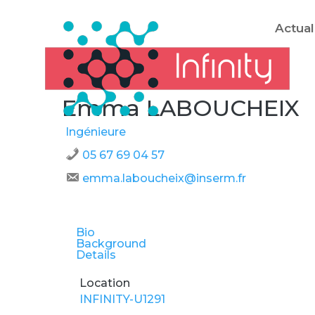
Actual
Emma LABOUCHEIX
Ingénieure
05 67 69 04 57
emma.laboucheix@inserm.fr
Bio
Background
Details
Location
INFINITY-U1291