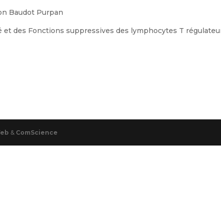
lon Baudot Purpan
té et des Fonctions suppressives des lymphocytes T régulateu
Web
&
ComScience