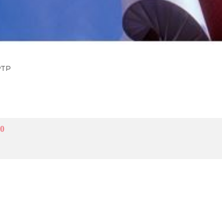
CPTP
30