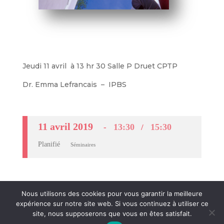
Jeudi 11 avril à 13 hr 30 Salle P Druet CPTP
Dr. Emma Lefrancais – IPBS
11 avril 2019
13:30
15:30
Planifié
Séminaires
Nous utilisons des cookies pour vous garantir la meilleure
expérience sur notre site web. Si vous continuez à utiliser ce
site, nous supposerons que vous en êtes satisfait.
Crédits et mentions légales
- © Agences
CosiWeb
&