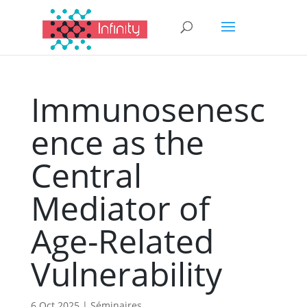
Immunosenesc
ence as the
Central
Mediator of
Age-Related
Vulnerability
6 Oct 2025
|
Séminaires