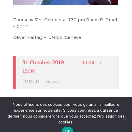
Thursday 31st October at 1.30 pm Room P. Druet
– CPTP
Oliver Hartley – UNiGE, Genève
31 October 2019
13:30
19:30
Scheduled
Seminars
Nous utilisons des cookies pour vous garantir la meilleure
expérience sur notre site. Si vous continuez à utiliser ce
dernier, nous considérerons que vous acceptez l'utilisation des
cookies.
Crédits et mentions légales
- © Agences
CosiWeb
&
Ok
ComScience