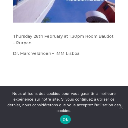
Thursday 28th February at 1.30pm Room Baudot
– Purpan
Dr. Marc Veldhoen – iMM Lisboa
Nous utilisons des cookies pour vous garantir la meilleure
Crédits et mentions légales
- © Agences
CosiWeb
&
expérience sur notre site. Si vous continuez à utiliser ce
ComScience
dernier, nous considérerons que vous acceptez l'utilisation des
cookies.
Ok