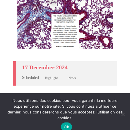
17 December 2024
Scheduled
Highlight
News
Nous utilisons des cookies pour vous garantir la meilleure
expérience sur notre site. Si vous continuez à utiliser ce
dernier, nous considérerons que vous acceptez l'utilisation des
cookies.
Crédits et mentions légales
- © Agences
CosiWeb
&
Ok
ComScience