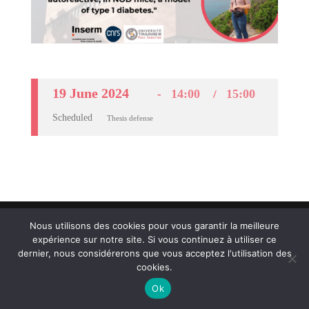
19 June 2024
14:00
15:00
Scheduled
Thesis defense
Crédits et mentions légales
- © Agences
CosiWeb
&
Nous utilisons des cookies pour vous garantir la meilleure
ComScience
expérience sur notre site. Si vous continuez à utiliser ce
dernier, nous considérerons que vous acceptez l'utilisation des
cookies.
Ok